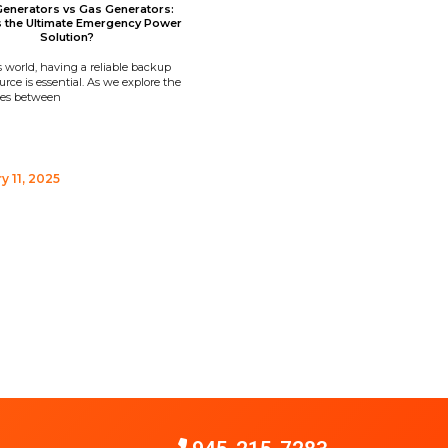
Generators vs Gas Generators:
s the Ultimate Emergency Power
Solution?
s world, having a reliable backup
rce is essential. As we explore the
ces between
y 11, 2025