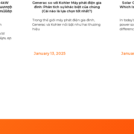
 24kW
Generac so với Kohler Máy phát điện gia
Solar 
րատորի
đình: Phân tích sự khác biệt của chúng
Which I
ուններ
(Cái nào là lựa chọn tốt nhất?)
Trong thế giới máy phát điện gia đình,
In today’
ի
Generac và Kohler nổi bật như hai thương
power sou
hiệu
differen
4kW
կու օր
January 13, 2025
Januar