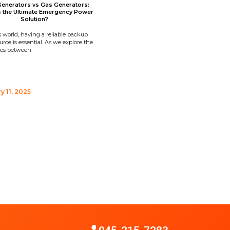
Generators vs Gas Generators:
s the Ultimate Emergency Power
Solution?
s world, having a reliable backup
rce is essential. As we explore the
ces between
y 11, 2025