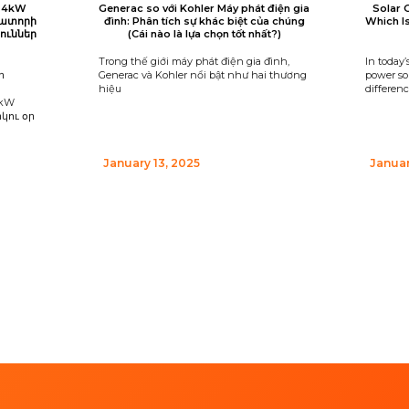
 24kW
Generac so với Kohler Máy phát điện gia
Solar 
րատորի
đình: Phân tích sự khác biệt của chúng
Which I
ուններ
(Cái nào là lựa chọn tốt nhất?)
Trong thế giới máy phát điện gia đình,
In today’
ի
Generac và Kohler nổi bật như hai thương
power sou
hiệu
differen
4kW
կու օր
January 13, 2025
Januar