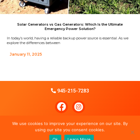
Solar Generators vs Gas Generators: Which Is the Ultimate
Emergency Power Solution?
In today’s world, having a reliable backup power source is essential. As we
explore the differences between
January 11, 2025
945-215-7283
F
a
c
Privacy Policy
We use cookies to improve your experience on our site. By
e
using our site you consent cookies.
COPYRIGHT Ⓒ 2021. ALL RIGHTS RESERVED.​
Ok
Learn More