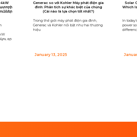
 24kW
Generac so với Kohler Máy phát điện gia
Solar 
րատորի
đình: Phân tích sự khác biệt của chúng
Which I
ուններ
(Cái nào là lựa chọn tốt nhất?)
Trong thế giới máy phát điện gia đình,
In today’
ի
Generac và Kohler nổi bật như hai thương
power sou
hiệu
differen
4kW
կու օր
January 13, 2025
Januar