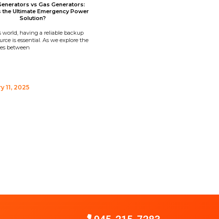
Generators vs Gas Generators:
s the Ultimate Emergency Power
Solution?
s world, having a reliable backup
rce is essential. As we explore the
ces between
y 11, 2025