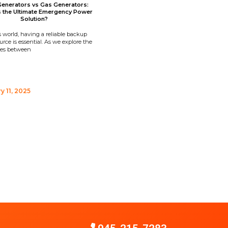
Generators vs Gas Generators:
s the Ultimate Emergency Power
Solution?
s world, having a reliable backup
rce is essential. As we explore the
ces between
y 11, 2025