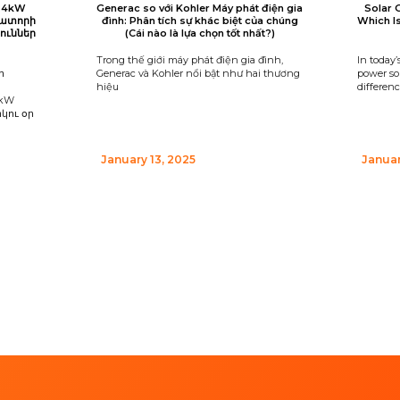
 24kW
Generac so với Kohler Máy phát điện gia
Solar 
րատորի
đình: Phân tích sự khác biệt của chúng
Which I
ուններ
(Cái nào là lựa chọn tốt nhất?)
Trong thế giới máy phát điện gia đình,
In today’
ի
Generac và Kohler nổi bật như hai thương
power sou
hiệu
differen
4kW
կու օր
January 13, 2025
Januar