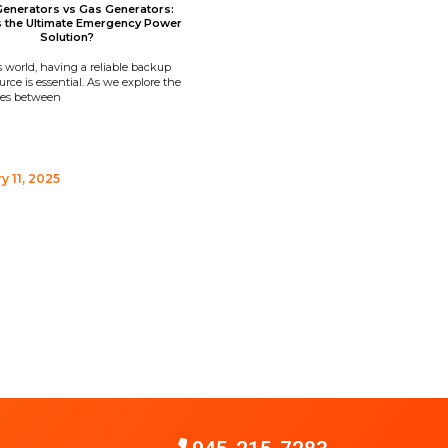
Generators vs Gas Generators:
s the Ultimate Emergency Power
Solution?
s world, having a reliable backup
rce is essential. As we explore the
ces between
y 11, 2025