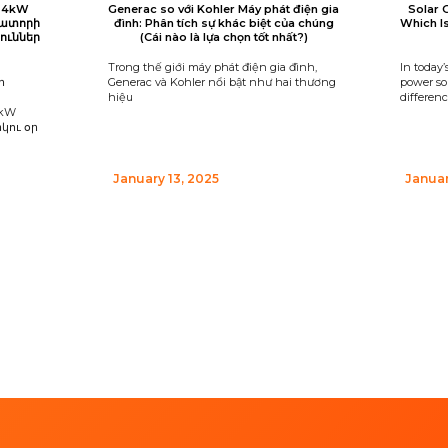
 24kW
Generac so với Kohler Máy phát điện gia
Solar 
րատորի
đình: Phân tích sự khác biệt của chúng
Which I
ուններ
(Cái nào là lựa chọn tốt nhất?)
Trong thế giới máy phát điện gia đình,
In today’
ի
Generac và Kohler nổi bật như hai thương
power sou
hiệu
differen
4kW
կու օր
January 13, 2025
Januar